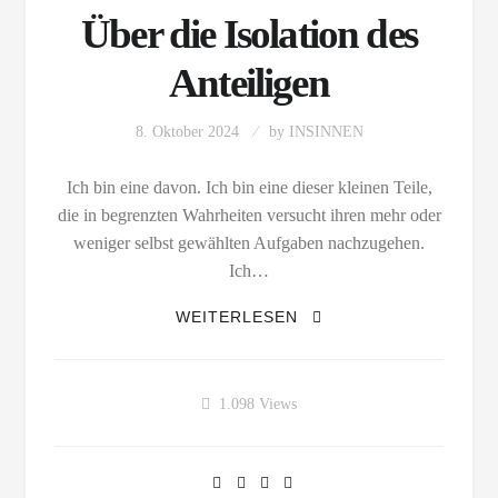
Über die Isolation des
Anteiligen
8. Oktober 2024
by
INSINNEN
Ich bin eine davon. Ich bin eine dieser kleinen Teile,
die in begrenzten Wahrheiten versucht ihren mehr oder
weniger selbst gewählten Aufgaben nachzugehen.
Ich…
ÜBER
WEITERLESEN
DIE
ISOLATION
DES
1.098
Views
ANTEILIGEN