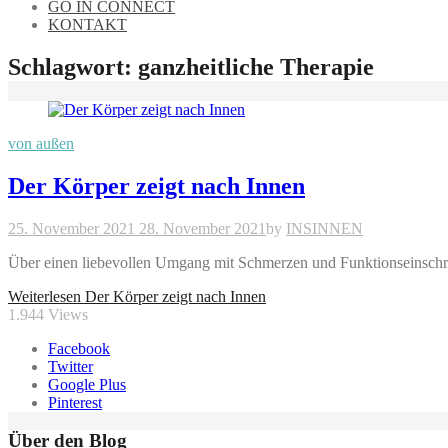
GO IN CONNECT
KONTAKT
Schlagwort:
ganzheitliche Therapie
von außen
Der Körper zeigt nach Innen
25. November 2021
28. November 2021
by
INSINNEN
Über einen liebevollen Umgang mit Schmerzen und Funktionseinschrä
Weiterlesen
Der Körper zeigt nach Innen
1.944
Views
Facebook
Twitter
Google Plus
Pinterest
Über den Blog